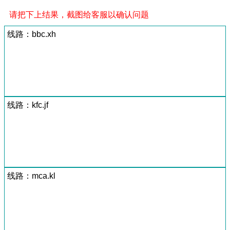
请把下上结果，截图给客服以确认问题
线路：bbc.xh
线路：kfc.jf
线路：mca.kl