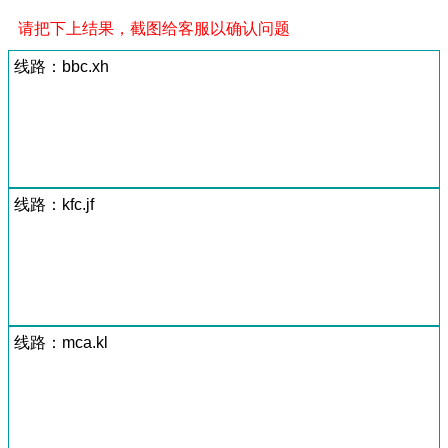
请把下上结果，截图给客服以确认问题
线路：bbc.xh
线路：kfc.jf
线路：mca.kl